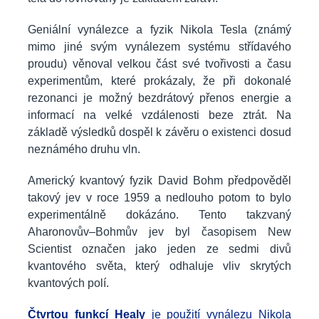
Geniální vynálezce a fyzik Nikola Tesla (známý
mimo jiné svým vynálezem systému střídavého
proudu) věnoval velkou část své tvořivosti a času
experimentům, které prokázaly, že při dokonalé
rezonanci je možný bezdrátový přenos energie a
informací na velké vzdálenosti beze ztrát. Na
základě výsledků dospěl k závěru o existenci dosud
neznámého druhu vln.
Americký kvantový fyzik David Bohm předpověděl
takový jev v roce 1959 a nedlouho potom to bylo
experimentálně dokázáno. Tento takzvaný
Aharonovův–Bohmův jev byl časopisem New
Scientist označen jako jeden ze sedmi divů
kvantového světa, který odhaluje vliv skrytých
kvantových polí.
Čtvrtou funkcí Healy
je použití vynálezu Nikola