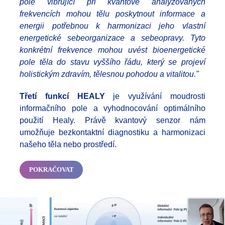
pole vibrující při kvantově analyzovaných
frekvencích mohou tělu poskytnout informace a
energii potřebnou k harmonizaci jeho vlastní
energetické sebeorganizace a sebeopravy. Tyto
konkrétní frekvence mo
hou uvést bioenergetické
pole těla do stavu vyššího řádu, který se projeví
holistickým zdravím, tělesnou pohodou a vitalitou."
Třetí funkcí HEALY
je využívání moudrosti
informačního pole a vyhodnocování optimálního
použití Healy. Právě kvantový senzor nám
umožňuje bezkontaktní diagnostiku a harmonizaci
našeho těla nebo prostředí.
POKRAČOVAT