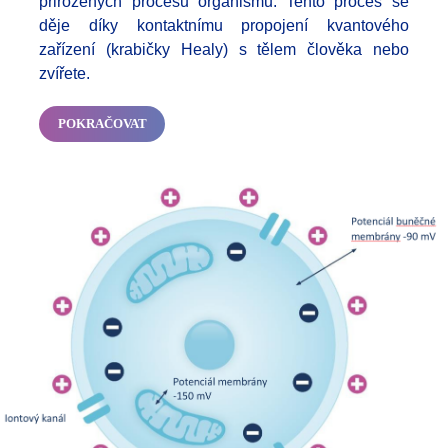
přirozených procesů organismu. Tento proces se
děje díky kontaktnímu propojení kvantového
zařízení (krabičky Healy) s tělem člověka nebo
zvířete.
POKRAČOVAT