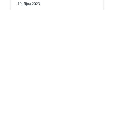
19. října 2023
ZJISTIT VÍCE
1
2
3