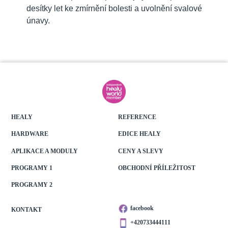
desítky let ke zmírnění bolesti a uvolnění svalové
únavy.
HEALY
REFERENCE
HARDWARE
EDICE HEALY
APLIKACE A MODULY
CENY A SLEVY
PROGRAMY 1
OBCHODNÍ PŘÍLEŽITOST
PROGRAMY 2
facebook
KONTAKT
+420733444111