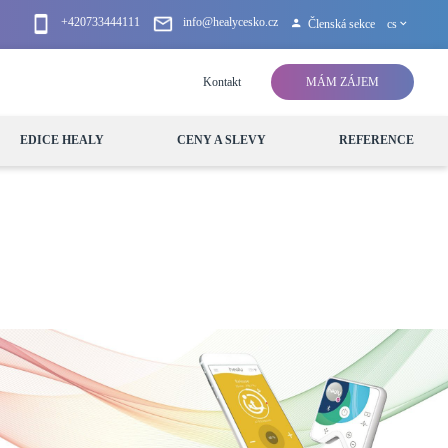
+420733444111
info@healycesko.cz
Členská sekce
cs
Kontakt
MÁM ZÁJEM
EDICE HEALY
CENY A SLEVY
REFERENCE