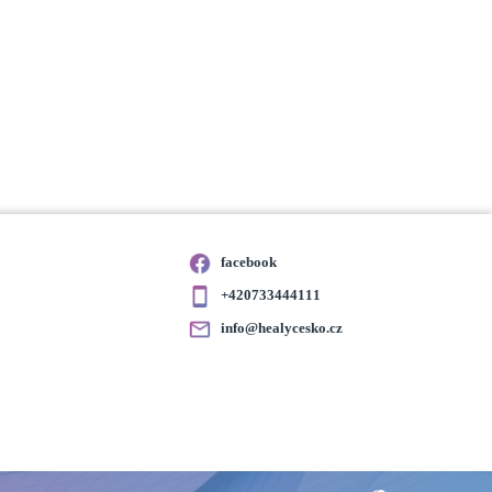
facebook
+420733444111
info@healycesko.cz