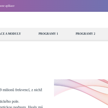
one aplikace
ACE A MODULY
PROGRAMY 1
PROGRAMY 2
 9 milionů frekvencí, z nichž
tického pole.
rgetickou podporu, Healy má