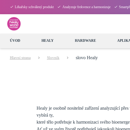
Lékařsky schválený produkt
Analyzuje frekvence a harmonizuje
Smartph
ÚVOD
HEALY
HARDWARE
APLIK
slovo Healy
Hlavní strana
Slovník
Healy je osobně nositelné zařízení analyzující přes
vybírá ty,
které tělo potřebuje k harmonizaci svého bioenerge
Ať už ve svém životě potřebuješ jakoukoli bioene