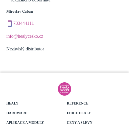
Miroslav Caban
733444111
info@healycesko.cz
Nezávislý distributor
HEALY
REFERENCE
HARDWARE
EDICE HEALY
APLIKACE A MODULY
CENY A SLEVY